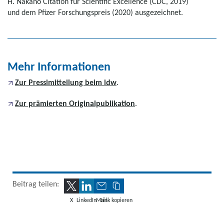
H. Nakano Citation für Scientific Excellence (CDC, 2019)
und dem Pfizer Forschungspreis (2020) ausgezeichnet.
Mehr Informationen
Zur Pressimitteilung beim idw
.
Zur prämierten Originalpublikation
.
Beitrag teilen:
X
LinkedIn
Mail
Link kopieren