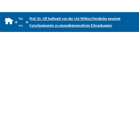
Ne
Prof. Dr. Ulf Kallweit von der Uni Witten/Herdecke gewinnt
ws
Forschungspreis zu neurodegenerativen Erkrankungen