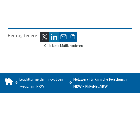
Beitrag teilen:
X
LinkedIn
Mail
Link kopieren
Leuchttürme der innovativen
Netzwerk für klinische Forschung in
Medizin in NRW
NRW – KliFoNet.NRW