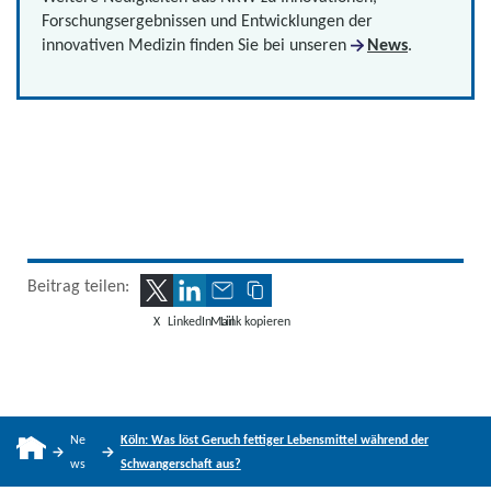
Forschungsergebnissen und Entwicklungen der
innovativen Medizin finden Sie bei unseren
News
.
Beitrag teilen:
X
LinkedIn
Mail
Link kopieren
Ne
Köln: Was löst Geruch fettiger Lebensmittel während der
ws
Schwangerschaft aus?