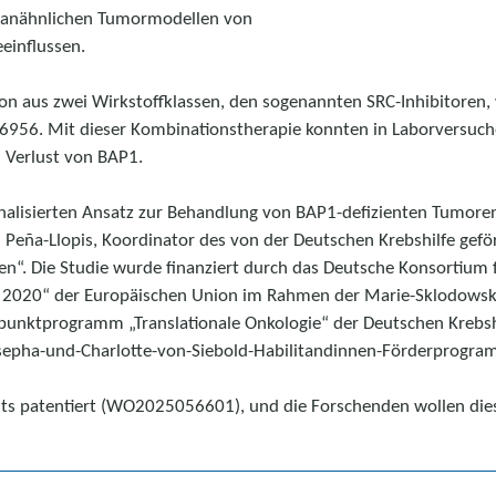
rganähnlichen Tumormodellen von
eeinflussen.
on aus zwei Wirkstoffklassen, den sogenannten SRC-Inhibitoren, 
6956. Mit dieser Kombinationstherapie konnten in Laborversuc
i Verlust von BAP1.
nalisierten Ansatz zur Behandlung von BAP1-defizienten Tumoren
l Peña-Llopis, Koordinator des von der Deutschen Krebshilfe gef
n“. Die Studie wurde finanziert durch das Deutsche Konsortium f
 2020“ der Europäischen Union im Rahmen der Marie-Sklodows
unktprogramm „Translationale Onkologie“ der Deutschen Krebshil
sepha-und-Charlotte-von-Siebold-Habilitandinnen-Förderprogram
s patentiert (WO2025056601), und die Forschenden wollen diese