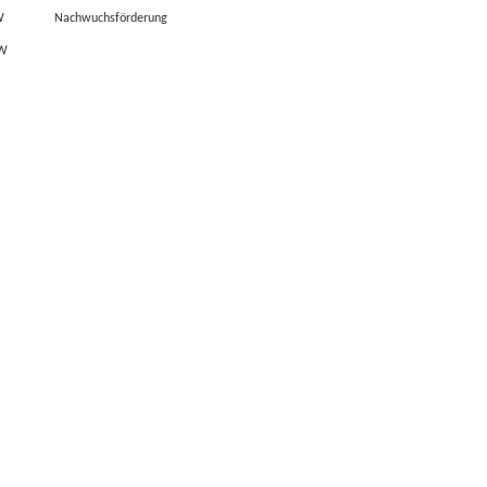
W
Nachwuchsförderung
RW