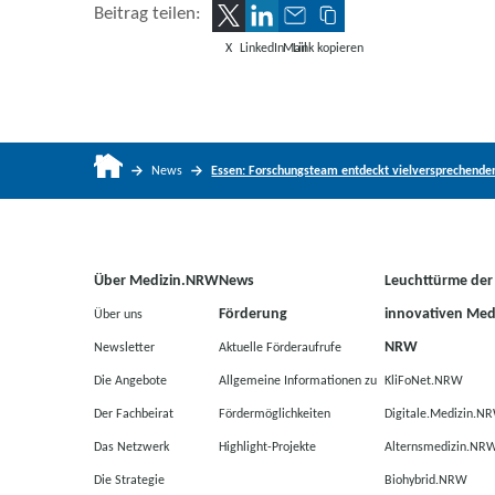
Beitrag teilen:
X
LinkedIn
Mail
Link kopieren
News
Essen: Forschungsteam entdeckt vielversprechende
Über Medizin.NRW
News
Leuchttürme der
Förderung
innovativen Medi
Über uns
NRW
Newsletter
Aktuelle Förderaufrufe
Die Angebote
Allgemeine Informationen zu
KliFoNet.NRW
Der Fachbeirat
Fördermöglichkeiten
Digitale.Medizin.N
Das Netzwerk
Highlight-Projekte
Alternsmedizin.NR
Die Strategie
Biohybrid.NRW