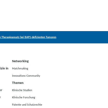
n Therapieansatz bei BAP1-defizienten Tumoren
Networking
zin in
Matchmaking
Innovations-Community
Themen
RW
Klinische Studien
W
Klinische Forschung
Patente und Schutzrechte