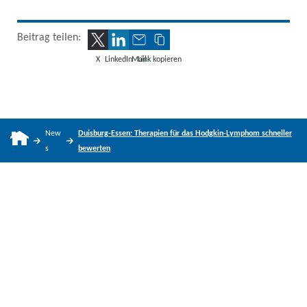
Beitrag teilen:
X
LinkedIn
Mail
Link kopieren
New
Duisburg-Essen: Therapien für das Hodgkin-Lymphom schneller
s
bewerten