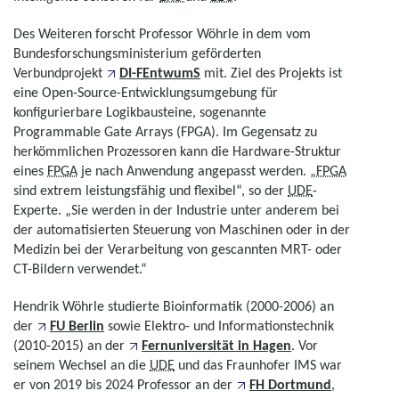
Des Weiteren forscht Professor Wöhrle in dem vom
Bundesforschungsministerium geförderten
Verbundprojekt
DI-FEntwumS
mit. Ziel des Projekts ist
eine
Open-Source
-Entwicklungsumgebung für
konfigurierbare Logikbausteine, sogenannte
Programmable Gate Arrays
(FPGA). Im Gegensatz zu
herkömmlichen Prozessoren kann die Hardware-Struktur
eines
FPGA
je nach Anwendung angepasst werden. „
FPGA
sind extrem leistungsfähig und flexibel“, so der
UDE
-
Experte. „Sie werden in der Industrie unter anderem bei
der automatisierten Steuerung von Maschinen oder in der
Medizin bei der Verarbeitung von gescannten MRT- oder
CT-Bildern verwendet.“
Hendrik Wöhrle studierte Bioinformatik (2000-2006) an
der
FU Berlin
sowie Elektro- und Informationstechnik
(2010-2015) an der
Fernuniversität in Hagen
. Vor
seinem Wechsel an die
UDE
und das Fraunhofer IMS war
er von 2019 bis 2024 Professor an der
FH Dortmund
,