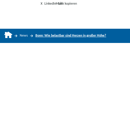
X
LinkedIn
Mail
Link kopieren
News
Bonn: Wie belastbar sind Herzen in großer Höhe?