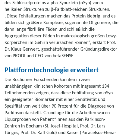
des Schlüsselproteins alpha-Synuklein (αSyn) von α-
helikalen Strukturen zu β-Faltblatt-reichen Strukturen.
„Diese Fehlfaltungen machen das Protein klebrig, und es
bilden sich größere Komplexe, sogenannte Oligomere, die
dann lange fibrilläre Fäden und schließlich die
Aggregation dieser Fäden in makroskopisch großen Lewy-
Körperchen im Gehirn verursachen können“, erklärt Prof.
Dr. Klaus Gerwert, geschäftsführender Gründungsdirektor
von PRODI und CEO von betaSENSE.
Plattformtechnologie erweitert
Die Bochumer Forschenden konnten in zwei
unabhängigen klinischen Kohorten mit insgesamt 134
Teilnehmenden zeigen, dass diese Fehlfaltung von αSyn
ein geeigneter Biomarker mit einer Sensitivität und
Spezifität von weit über 90 Prozent für die Diagnose von
Parkinson darstellt. Grundlage für die Arbeiten waren
Liquorproben von Patient*innen aus den Parkinson-
Zentren in Bochum (St. Josef-Hospital, Prof. Dr. Lars
Tönges, Prof. Dr. Ralf Gold) und Kassel (Paracelsus-Elena-