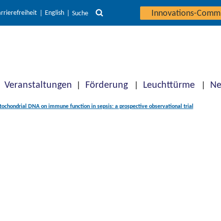
Innovations-Comm
rrierefreiheit
English
Suche
Veranstaltungen
Förderung
Leuchttürme
Ne
tochondrial DNA on immune function in sepsis: a prospective observational trial