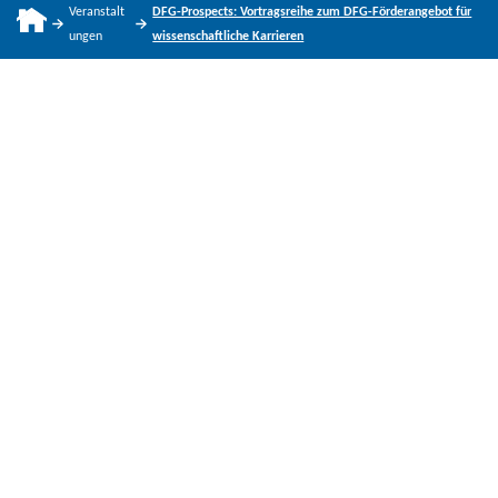
Veranstalt
DFG-Prospects: Vortragsreihe zum DFG-Förderangebot für
ungen
wissenschaftliche Karrieren