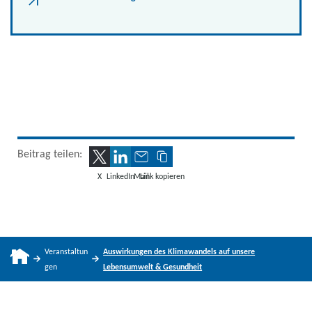
Beitrag teilen:
X
LinkedIn
Mail
Link kopieren
Veranstaltun
Auswirkungen des Klimawandels auf unsere
gen
Lebensumwelt & Gesundheit