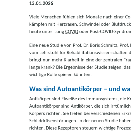
13.01.2026
Viele Menschen fühlen sich Monate nach einer Co
kämpfen mit Herzrasen, Schwindel oder Blutdru
heute unter Long
COVID
oder Post-COVID-Syndro
Eine neue Studie von Prof. Dr. Boris Schmitz, Prof
vom Lehrstuhl für Rehabilitationswissenschaften d
bringt nun mehr Klarheit in eine der zentralen 
lange krank? Die Ergebnisse der Studie zeigen, da
wichtige Rolle spielen könnten.
Was sind Autoantikörper – und war
Antikörper sind Eiweiße des Immunsystems, die K
Autoantikörper sind Antikörper, die sich irrtümlic
Körpers richten. Sie treten bei verschiedenen Er
Schilddrüsenstörungen. In der neuen Studie haben
richten. Diese Rezeptoren steuern wichtige Prozes