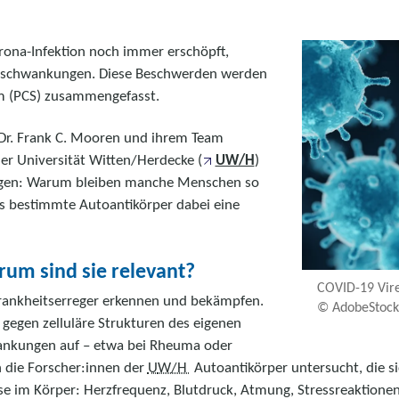
rona-Infektion noch immer erschöpft,
ckschwankungen. Diese Beschwerden werden
m (PCS) zusammengefasst.
. Dr. Frank C. Mooren und ihrem Team
er Universität Witten/Herdecke (
UW/H
)
Fragen: Warum bleiben manche Menschen so
ss bestimmte Autoantikörper dabei eine
um sind sie relevant?
COVID-19 Vire
rankheitserreger erkennen und bekämpfen.
© AdobeStoc
h gegen zelluläre Strukturen des eigenen
krankungen auf – etwa bei Rheuma oder
 die Forscher:innen der
U
W/H
Autoantikörper untersucht, die s
se im Körper: Herzfrequenz, Blutdruck, Atmung, Stressreaktionen