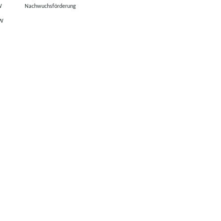
W
Nachwuchsförderung
RW