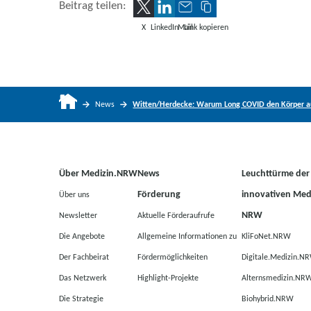
Beitrag teilen:
X
LinkedIn
Mail
Link kopieren
News
Witten/Herdecke: Warum Long COVID den Körper au
Über Medizin.NRW
News
Leuchttürme der
Förderung
innovativen Medi
Über uns
NRW
Newsletter
Aktuelle Förderaufrufe
Die Angebote
Allgemeine Informationen zu
KliFoNet.NRW
Der Fachbeirat
Fördermöglichkeiten
Digitale.Medizin.N
Das Netzwerk
Highlight-Projekte
Alternsmedizin.NR
Die Strategie
Biohybrid.NRW