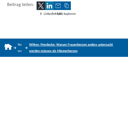
Beitrag teilen:
X
LinkedIn
Mail
Link kopieren
Ne
Witten /Herdecke: Warum Frauenherzen anders untersucht
ws
werden müssen als Männerherzen