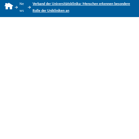
Ne
Verband der Universitätsklinika: Menschen erkennen besondere
ws
Rolle der Unikliniken an