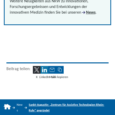
Weitere Neuigkeiten aus NRW zu Innovationen,
Forschungsergebnissen und Entwicklungen der
innovativen Medizin finden Sie bei unseren
News
.
Beitrag teilen:
X
LinkedIn
Mail
Link kopieren
New
Sankt-Augustin: „Zentrum für Assistive Technologien Rhein-
s
Ruhr“ gegründet