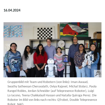
16.04.2024
Gruppenbild mit Team und Robotern (von links): Iman Awaad,
Swathy Satheesan Cheruvalath, Oviya Rajavel, Michal Stolarz, Paola
Rangel Robles, Jordan Schneider (auf Telepresence Roboter), Luigi
Lo Iacono, Teena Chakkalayil Hassan und Natalia Quiroga Perez. Die
Roboter im Bild von links nach rechts: QTrobot, Double Telepresence
Robot, NAO.