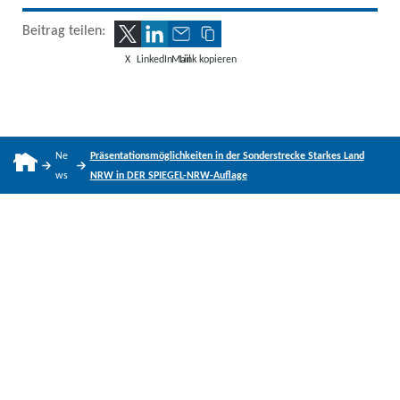
Beitrag teilen:
X
LinkedIn
Mail
Link kopieren
Ne
Präsentationsmöglichkeiten in der Sonderstrecke Starkes Land
ws
NRW in DER SPIEGEL-NRW-Auflage