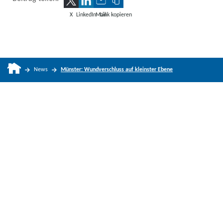
X
LinkedIn
Mail
Link kopieren
News
Münster: Wundverschluss auf kleinster Ebene