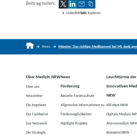
Beitrag teilen:
X
LinkedIn
Mail
Link kopieren
News
Münster: Das richtige Medikament bei MS dank gene
Über Medizin.NRW
News
Leuchttürme der
Förderung
innovativen Medi
Über uns
NRW
Newsletter
Aktuelle Förderaufrufe
Die Angebote
Allgemeine Informationen zu
KliFoNet.NRW
Der Fachbeirat
Fördermöglichkeiten
Digitale.Medizin.N
Das Netzwerk
Highlight-Projekte
Alternsmedizin.NR
Die Strategie
Biohybrid.NRW