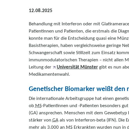
12.08.2025
Behandlung mit Interferon oder mit Glatirameraceta
Patientinnen und Patienten, die erstmals die Diagn
konnte man für die Entscheidung quasi eine Münze 
Basistherapien, haben vergleichsweise geringe N
Schwangerschaft sowie Stillzeit zum Einsatz kommen
immunmodulatorischen Therapien – nicht allen Me
Leitung der
Universität Münster
gibt es nun abe
Medikamentenwahl.
Genetischer Biomarker weißt den 
Die internationale Arbeitsgruppe hat einen genetis
ob
MS
-Patientinnen und -Patienten besonders gut
(GA) ansprechen. Menschen mit dem Gewebetyp HL
stärker von
GA
als von Interferon-beta (IFN). Die 
mehr als 3.000 an
MS
Erkrankten wurden nun in de