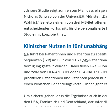
„Unsere Studie zeigt zum ersten Mal, dass ein ge
Nicholas Schwab von der Universität Münster. „Dam
Wahl ist.“ Bei etwa einem von drei
MS
-Betroffenen
entscheidender Fortschritt für die personalisierte
Studie mit konzipiert hat.
Klinischer Nutzen in fünf unabhän
GA
führt bei Patientinnen und Patienten zu spezif
Sequenzen (TZR) im Blut von 3.021
MS
-Patientin
Verfügung gestellt wurden. Dabei fielen T-Zell-Klon
und zwar von HLA-A*03:01 oder HLA-DRB1*15:01. L
profitieren Patientinnen und Patienten jedoch nur
einen klinischen Behandlungsvorteil, ihnen geht e
Um sicherzugehen, dass die Ergebnisse auch in de
den USA, Frankreich und Deutschland, darunter d