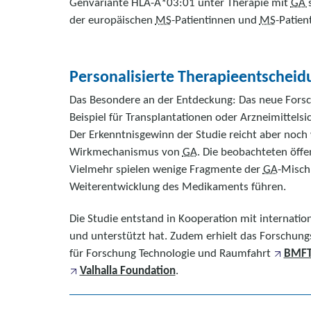
Genvariante HLA-A*03:01 unter Therapie mit
GA
der europäischen
MS
-Patientinnen und
MS
-Patien
Personalisierte Therapieentscheid
Das Besondere an der Entdeckung: Das neue Forsc
Beispiel für Transplantationen oder Arzneimittelsich
Der Erkenntnisgewinn der Studie reicht aber noch w
Wirkmechanismus von
GA
. Die beobachteten öffe
Vielmehr spielen wenige Fragmente der
GA
-Mischu
Weiterentwicklung des Medikaments führen.
Die Studie entstand in Kooperation mit internati
und unterstützt hat. Zudem erhielt das Forschu
für Forschung Technologie und Raumfahrt
BMF
Valhalla Foundation
.