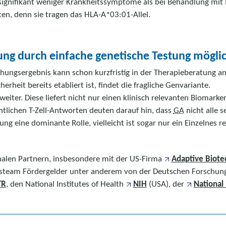
signifikant weniger Krankheitssymptome als bei Behandlung mit IF
ten, denn sie tragen das HLA-A*03:01-Allel.
ung durch einfache genetische Testung mögli
hungsergebnis kann schon kurzfristig in der Therapieberatung a
erheit bereits etabliert ist, findet die fragliche Genvariante.
eiter. Diese liefert nicht nur einen klinisch relevanten Biomark
ntlichen T-Zell-Antworten deuten darauf hin, dass
GA
nicht alle s
ng eine dominante Rolle, vielleicht ist sogar nur ein Einzelnes re
onalen Partnern, insbesondere mit der US-Firma
Adaptive Biote
ngsteam Fördergelder unter anderem von der Deutschen Forschu
TR
, den National Institutes of Health
NIH
(USA), der
National 