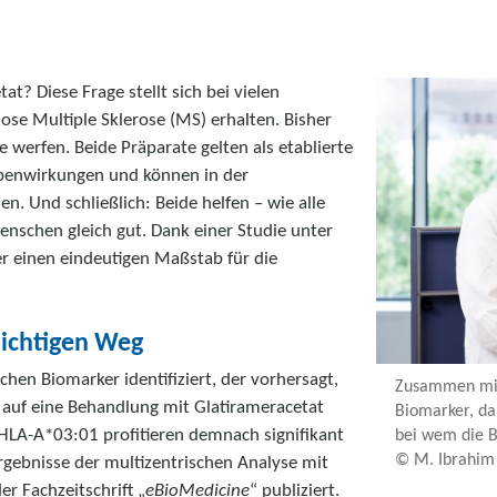
t? Diese Frage stellt sich bei vielen
ose Multiple Sklerose (MS) erhalten. Bisher
werfen. Beide Präparate gelten als etablierte
ebenwirkungen und können in der
. Und schließlich: Beide helfen – wie alle
nschen gleich gut. Dank einer Studie unter
r einen eindeutigen Maßstab für die
richtigen Weg
chen Biomarker identifiziert, der vorhersagt,
Zusammen mit 
 auf eine Behandlung mit Glatirameracetat
Biomarker, da
A-A*03:01 profitieren demnach signifikant
bei wem die B
© M. Ibrahim
Ergebnisse der multizentrischen Analyse mit
r Fachzeitschrift „
eBioMedicine
“ publiziert.