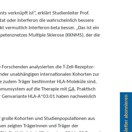
s verknüpft ist“, erklärt Studienleiter Prof.
at oder Interferon die wahrscheinlich bessere
kt vermutlich Interferon-beta besser. „Das ist ein
mpetenznetzes Multiple Sklerose (KKNMS), der die
e Forschenden analysierten die T-Zell-Rezeptor-
nder unabhängigen internationalen Kohorten zur
die zudem Träger bestimmter HLA-Moleküle sind,
Immunsystem auf die Therapie mit
GA
. Praktisch
der Genvariante HLA-A*03:01 haben nachweislich
Newsletter abonnieren
nf große Kohorten und Studienpopulationen aus
en zeigten Trägerinnen und Träger der