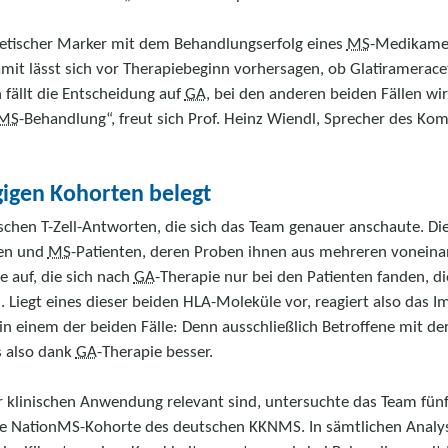
netischer Marker mit dem Behandlungserfolg eines
MS
-Medikament
it lässt sich vor Therapiebeginn vorhersagen, ob Glatirameracet
 fällt die Entscheidung auf
GA
, bei den anderen beiden Fällen wir
MS
-Behandlung“, freut sich Prof. Heinz Wiendl, Sprecher des Ko
gigen Kohorten belegt
ischen T-Zell-Antworten, die sich das Team genauer anschaute. Di
nen und
MS
-Patienten, deren Proben ihnen aus mehreren voneina
e auf, die sich nach
GA
-Therapie nur bei den Patienten fanden, 
iegt eines dieser beiden HLA-Moleküle vor, reagiert also das 
 in einem der beiden Fälle: Denn ausschließlich Betroffene mit 
s also dank
GA
-Therapie besser.
r klinischen Anwendung relevant sind, untersuchte das Team fü
ie NationMS-Kohorte des deutschen KKNMS. In sämtlichen Analys