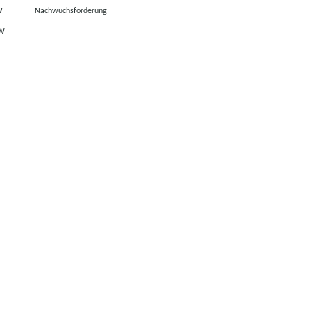
W
Nachwuchsförderung
RW