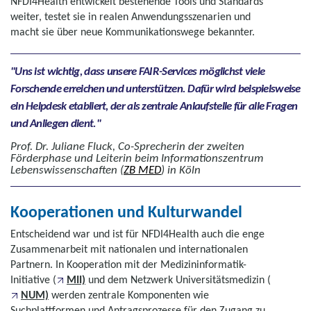
NFDI4Health entwickelt bestehende
Tools
und Standards
weiter, testet sie in realen Anwendungsszenarien und
macht sie über neue Kommunikationswege bekannter.
Uns ist wichtig, dass unsere FAIR-Services möglichst viele
Forschende erreichen und unterstützen. Dafür wird beispielsweise
ein Helpdesk etabliert, der als zentrale Anlaufstelle für alle Fragen
und Anliegen dient.
Prof. Dr. Juliane Fluck, Co-Sprecherin der zweiten
Förderphase und Leiterin beim Infor­mations­zentrum
Lebens­wissen­schaften (
ZB MED
) in Köln
Kooperationen und Kulturwandel
Entscheidend war und ist für NFDI4Health auch die enge
Zusammenarbeit mit nationalen und internationalen
Partnern. In Kooperation mit der Medizininformatik-
Initiative (
MII)
und dem Netzwerk Universitätsmedizin (
NUM)
werden zentrale Komponenten wie
Suchplattformen und Antragsprozesse für den Zugang zu