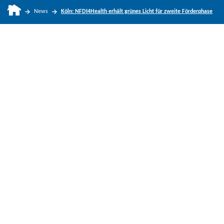
News
Köln: NFDI4Health erhält grünes Licht für zweite Förderphase