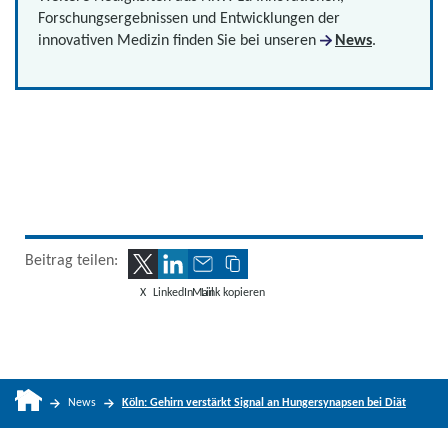
Forschungsergebnissen und Entwicklungen der
innovativen Medizin finden Sie bei unseren
News
.
Beitrag teilen:
X
LinkedIn
Mail
Link kopieren
News
Köln: Gehirn verstärkt Signal an Hungersynapsen bei Diät