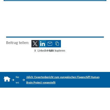
Beitrag teilen:
X
LinkedIn
Mail
Link kopieren
Ne
Jülich: Expertenbericht zum europäischen Flaggschiff Human
ws
Brain Project vorgestellt