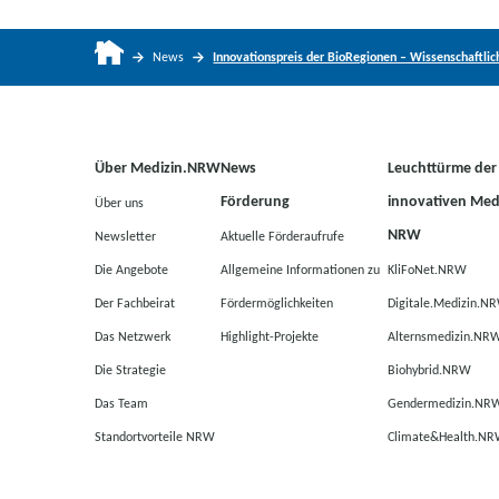
News
Innovationspreis der BioRegionen – Wissenschaftlich
Über Medizin.NRW
News
Leuchttürme der
Förderung
innovativen Medi
Über uns
NRW
Newsletter
Aktuelle Förderaufrufe
Die Angebote
Allgemeine Informationen zu
KliFoNet.NRW
Der Fachbeirat
Fördermöglichkeiten
Digitale.Medizin.N
Das Netzwerk
Highlight-Projekte
Alternsmedizin.NR
Die Strategie
Biohybrid.NRW
Das Team
Gendermedizin.NR
Standortvorteile NRW
Climate&Health.N