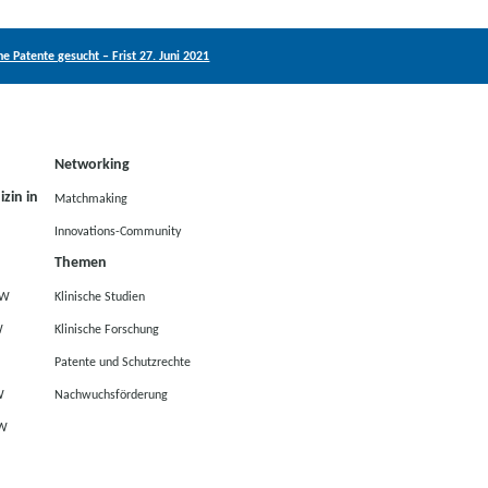
e Patente gesucht – Frist 27. Juni 2021
Networking
zin in
Matchmaking
Innovations-Community
Themen
RW
Klinische Studien
W
Klinische Forschung
Patente und Schutzrechte
W
Nachwuchsförderung
RW