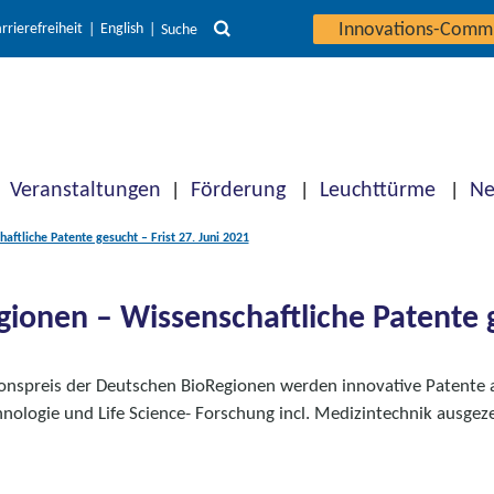
Innovations-Comm
rrierefreiheit
English
Suche
Veranstaltungen
Förderung
Leuchttürme
Ne
aftliche Patente gesucht – Frist 27. Juni 2021
ionen – Wissenschaftliche Patente g
onspreis der Deutschen BioRegionen werden innovative Patente
nologie und Life Science- Forschung incl. Medizintechnik ausgez