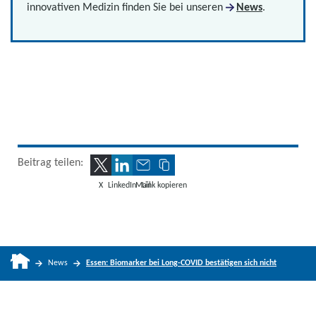
innovativen Medizin finden Sie bei unseren
News
.
Beitrag teilen:
X
LinkedIn
Mail
Link kopieren
News
Essen: Biomarker bei Long-COVID bestätigen sich nicht