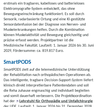
erstmals ein tragbares, kabelloses und batterieloses
Elektromyografie-System entwickelt, das ohne
Bewegungseinschränkung funktioniert. Es soll durch
Sensorik, radarbasierte Ortung und eine KI-gestützte
Sensordatenfusion bei der Diagnose von Nerven- und
Muskelerkrankungen helfen. Durch die Kombination
können Muskelaktivität und Bewegung gleichzeitig und
präzise erfasst werden. Projektpartner ist die
Medizinische Fakultät. Laufzeit: 1. Januar 2026 bis 30. Juni
2029, Fördersumme: ca. 819.817 Euro.
SmartPODS
SmartPODS
zielt auf die telemedizinische Unterstützung
der Rehabilitation nach orthopädischen Operationen ab.
Das intelligente, tragbare
Decision-Support
-System
liefert
klinisch direkt interpretierbare Patientendaten und soll
die Reha zuhause engmaschig und individuell begleiten
und somit dauerhaft verbessern. Die Projektkoordination
hat der
Lehrstuhl für Orthopädie und Unfallchirurgie
der UDE. Laufzeit: 1. Januar 2026 bis 31. Dezember 2028,