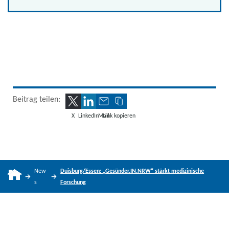
Beitrag teilen:
X
LinkedIn
Mail
Link kopieren
New
Duisburg/Essen: „Gesünder.IN.NRW“ stärkt medizinische
s
Forschung