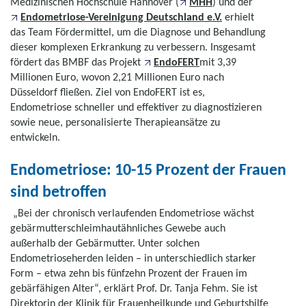
Medizinischen Hochschule Hannover (
MHH
) und der
Endometriose-Vereinigung Deutschland e.V.
erhielt
das Team Fördermittel, um die Diagnose und Behandlung
dieser komplexen Erkrankung zu verbessern. Insgesamt
fördert das BMBF das Projekt
EndoFERT
mit 3,39
Millionen Euro, wovon 2,21 Millionen Euro nach
Düsseldorf fließen. Ziel von EndoFERT ist es,
Endometriose schneller und effektiver zu diagnostizieren
sowie neue, personalisierte Therapieansätze zu
entwickeln.
Endometriose: 10-15 Prozent der Frauen
sind betroffen
„Bei der chronisch verlaufenden Endometriose wächst
gebärmutterschleimhautähnliches Gewebe auch
außerhalb der Gebärmutter. Unter solchen
Endometrioseherden leiden – in unterschiedlich starker
Form – etwa zehn bis fünfzehn Prozent der Frauen im
gebärfähigen Alter“, erklärt Prof. Dr. Tanja Fehm. Sie ist
Direktorin der Klinik für Frauenheilkunde und Geburtshilfe