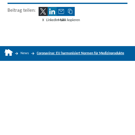
Beitrag teilen:
X
LinkedIn
Mail
Link kopieren
News
Coronavirus: EU harmonisiert Normen für Medizinprodukte