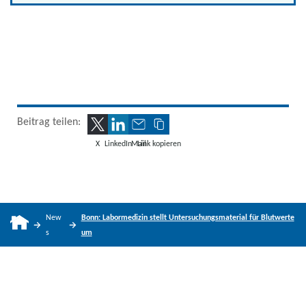
Beitrag teilen:
X
LinkedIn
Mail
Link kopieren
New
Bonn: Labormedizin stellt Untersuchungsmaterial für Blutwerte
s
um