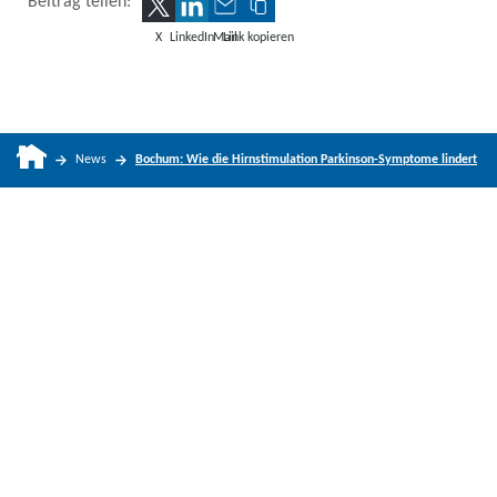
Beitrag teilen:
X
LinkedIn
Mail
Link kopieren
News
Bochum: Wie die Hirnstimulation Parkinson-Symptome lindert