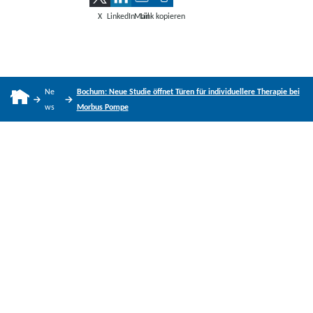
X
LinkedIn
Mail
Link kopieren
Ne
Bochum: Neue Studie öffnet Türen für individuellere Therapie bei
ws
Morbus Pompe