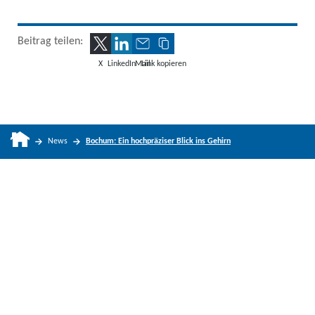
Beitrag teilen:
X
LinkedIn
Mail
Link kopieren
News
Bochum: Ein hochpräziser Blick ins Gehirn