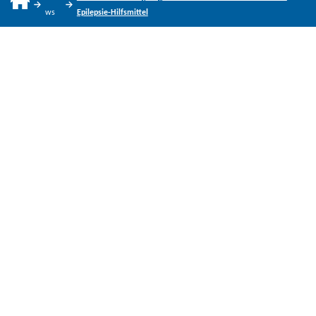
ws
Epilepsie-Hilfsmittel