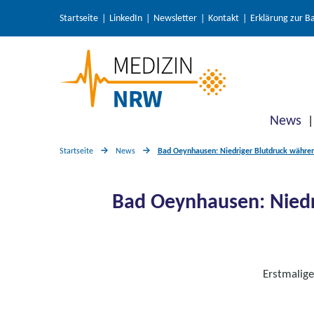
Startseite
LinkedIn
Newsletter
Kontakt
Erklärung zur Ba
News
Startseite
News
Bad Oeynhausen: Niedriger Blutdruck währen
Bad Oeynhausen: Niedr
Erstmalig