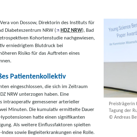
 Vera von Dossow, Direktorin des Instituts für
und Diabeteszentrum NRW (
HDZ NRW
), Bad
retrospektiven Kohortenstudie nachgewiesen,
iv erniedrigtem Blutdruck bei
höheren Risiko für das Auftreten eines
önnen.
es Patientenkollektiv
nten eingeschlossen, die sich im Zeitraum
 HDZ NRW unterzogen haben. Eine
s intraoperativ gemessener arterieller
Preisträgerin 
wei Minuten. Die kumulativ ermittelte Dauer
Tagung der Ru
 Hypotensionen hatte einen signifikanten
© Andreas Be
gung. Als weitere Einflussfaktoren spielten
-Index sowie Begleiterkrankungen eine Rolle.