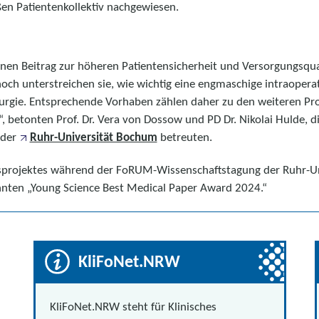
en Patientenkollektiv nachgewiesen.
nen Beitrag zur höheren Patientensicherheit und Versorgungsquali
ch unterstreichen sie, wie wichtig eine engmaschige intraoperati
rurgie. Entsprechende Vorhaben zählen daher zu den weiteren Pro
)“, betonten Prof. Dr. Vera von Dossow und PD Dr. Nikolai Hulde,
 der
Ruhr-Universität Bochum
betreuten.
nsprojektes während der FoRUM-Wissenschaftstagung der Ruhr-Un
nnten „Young Science Best Medical Paper Award 2024.“
KliFoNet.NRW
KliFoNet.NRW steht für Klinisches