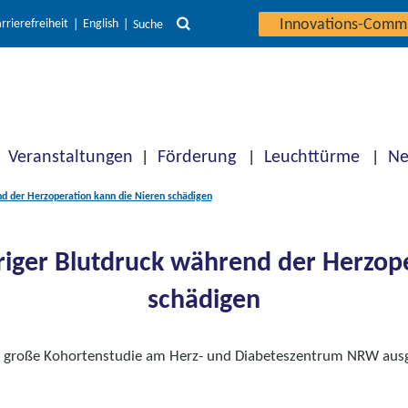
Innovations-Comm
rrierefreiheit
English
Suche
Veranstaltungen
Förderung
Leuchttürme
Ne
d der Herzoperation kann die Nieren schädigen
iger Blutdruck während der Herzope
schädigen
e große Kohortenstudie am Herz- und Diabeteszentrum NRW ausg