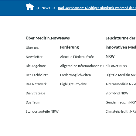
News
Bad Oeynhausen: Niedriger Blutdruck während der 
Über Medizin.NRW
News
Leuchttürme der
Förderung
innovativen Medi
Über uns
NRW
Newsletter
Aktuelle Förderaufrufe
Die Angebote
Allgemeine Informationen zu
KliFoNet.NRW
Der Fachbeirat
Fördermöglichkeiten
Digitale.Medizin.N
Das Netzwerk
Highlight-Projekte
Alternsmedizin.NR
Die Strategie
Biohybrid.NRW
Das Team
Gendermedizin.NR
Standortvorteile NRW
Climate&Health.N