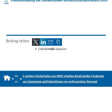
Pressemitteilung der Gemeinsamen Wissenschaftskonferenz (PDF)
Beitrag teilen:
X
LinkedIn
Mail
Link kopieren
Ne
5 weitere Hochschulen aus NRW erhalten Bund-Länder-Förderung
ws
zur Gewinnung und Entwicklung von professoralem Personal