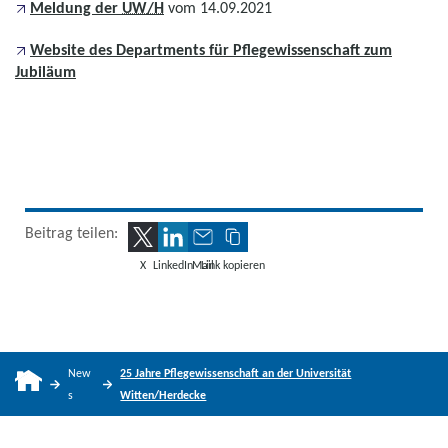
Meldung der
UW/H
vom 14.09.2021
Website des Departments für Pflegewissenschaft zum
Jubiläum
Beitrag teilen:
X
LinkedIn
Mail
Link kopieren
New
25 Jahre Pflegewissenschaft an der Universität
s
Witten/Herdecke