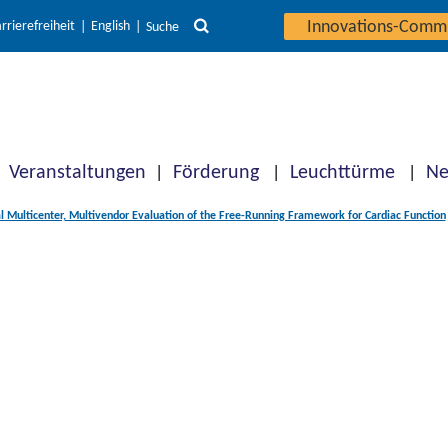
Innovations-Comm
rrierefreiheit
English
Suche
Veranstaltungen
Förderung
Leuchttürme
Ne
al Multicenter, Multivendor Evaluation of the Free-Running Framework for Cardiac Function