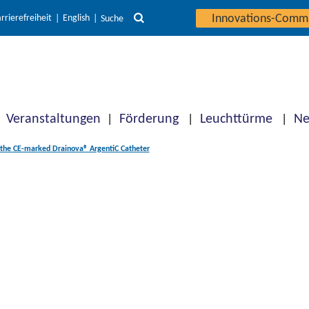
Innovations-Comm
rrierefreiheit
English
Suche
Veranstaltungen
Förderung
Leuchttürme
Ne
the CE-marked Drainova® ArgentiC Catheter