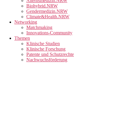
Alternsmedizin.NRW
Biohybrid.NRW
Gendermedizin.NRW
Climate&Health.NRW
Networking
Matchmaking
Innovations-Community
Themen
Klinische Studien
Klinische Forschung
Patente und Schutzrechte
Nachwuchsförderung