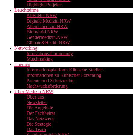
Highlight-Projekte
Leuchttürme
KliFoNet.NRW
Digitale.Medizin.NRW
Alternsmedizin.NRW
Biohybrid.NRW
Gendermedizin.NRW
Climate&Health.NRW
Networking
Innovations-Community
Matchmaking
Themen
Informationsplattform Klinische Studien
Informationen zu Klinischer Forschung
Patente und Schutzrechte
Nachwuchsförderung
Über Medizin.NRW
Über uns
Newsletter
Die Angebote
Der Fachbeirat
Das Netzwerk
Die Strategie
Das Team
Standortvorteile NRW