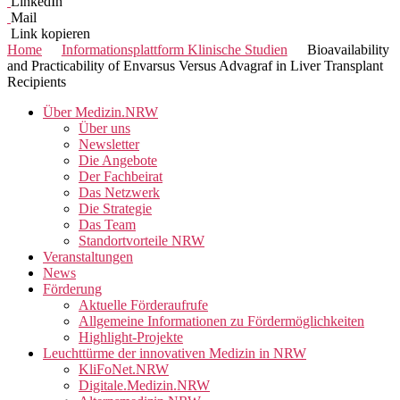
LinkedIn
Mail
Link kopieren
Home
Informationsplattform Klinische Studien
Bioavailability
and Practicability of Envarsus Versus Advagraf in Liver Transplant
Recipients
Über Medizin.NRW
Über uns
Newsletter
Die Angebote
Der Fachbeirat
Das Netzwerk
Die Strategie
Das Team
Standortvorteile NRW
Veranstaltungen
News
Förderung
Aktuelle Förderaufrufe
Allgemeine Informationen zu Fördermöglichkeiten
Highlight-Projekte
Leuchttürme der innovativen Medizin in NRW
KliFoNet.NRW
Digitale.Medizin.NRW