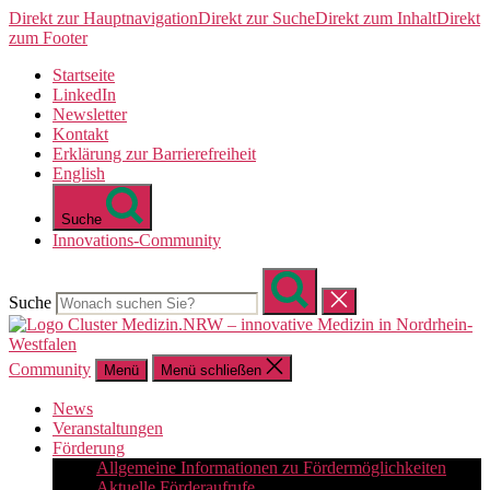
Direkt zur Hauptnavigation
Direkt zur Suche
Direkt zum Inhalt
Direkt
zum Footer
Startseite
LinkedIn
Newsletter
Kontakt
Erklärung zur Barrierefreiheit
English
Suche
Innovations-Community
Suche
Community
Menü
Menü schließen
News
Veranstaltungen
Förderung
Allgemeine Informationen zu Fördermöglichkeiten
Aktuelle Förderaufrufe