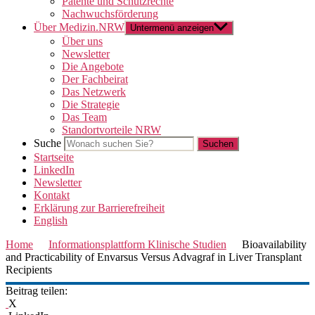
Patente und Schutzrechte
Nachwuchsförderung
Über Medizin.NRW
Untermenü anzeigen
Über uns
Newsletter
Die Angebote
Der Fachbeirat
Das Netzwerk
Die Strategie
Das Team
Standortvorteile NRW
Suche
Startseite
LinkedIn
Newsletter
Kontakt
Erklärung zur Barrierefreiheit
English
Home
Informationsplattform Klinische Studien
Bioavailability
and Practicability of Envarsus Versus Advagraf in Liver Transplant
Recipients
Beitrag teilen:
X