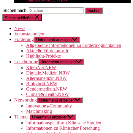
Suchen nach:
Suche schließen
News
Veranstaltungen
Förderung
Untermenü anzeigen
Allgemeine Informationen zu Fördermöglichkeiten
Aktuelle Förderaufrufe
Highlight-Projekte
Leuchttürme
Untermenü anzeigen
KliFoNet.NRW
Digitale.Medizin.NRW
Alternsmedizin.NRW
Biohybrid.NRW
Gendermedizin.NRW
Climate&Health.NRW
Networking
Untermenü anzeigen
Innovations-Community
Matchmaking
Themen
Untermenü anzeigen
Informationsplattform Klinische Studien
Informationen zu Klinischer Forschung