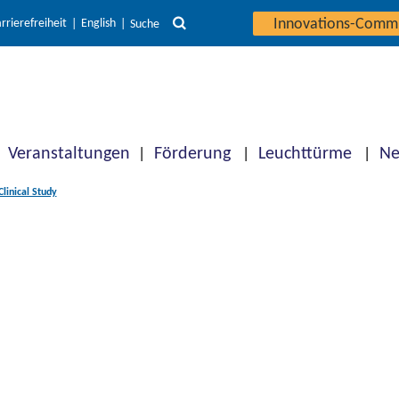
Innovations-Comm
rrierefreiheit
English
Suche
Veranstaltungen
Förderung
Leuchttürme
Ne
inical Study