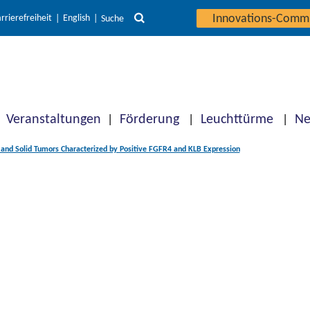
Innovations-Comm
rrierefreiheit
English
Suche
Veranstaltungen
Förderung
Leuchttürme
Ne
and Solid Tumors Characterized by Positive FGFR4 and KLB Expression