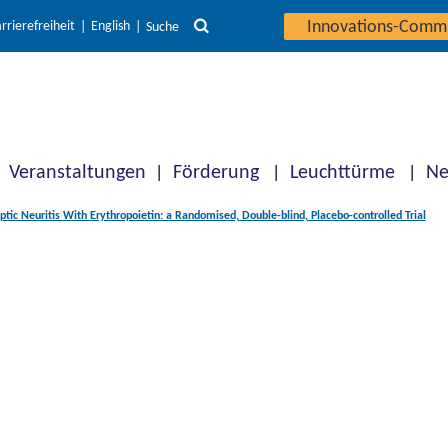
Innovations-Comm
rrierefreiheit
English
Suche
Veranstaltungen
Förderung
Leuchttürme
Ne
tic Neuritis With Erythropoietin: a Randomised, Double-blind, Placebo-controlled Trial