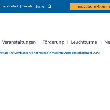
Innovations-Comm
rrierefreiheit
English
Suche
Veranstaltungen
Förderung
Leuchttürme
Ne
strate That Antibiotics Are Not Needed in Moderate Acute Exacerbations of COPD