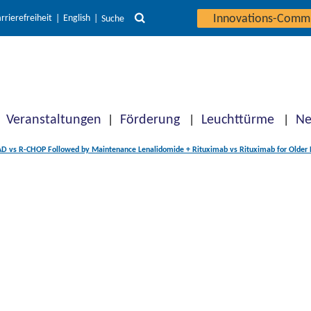
Innovations-Comm
rrierefreiheit
English
Suche
Veranstaltungen
Förderung
Leuchttürme
Ne
 vs R-CHOP Followed by Maintenance Lenalidomide + Rituximab vs Rituximab for Older 