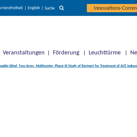
Innovations-Comm
rrierefreiheit
English
Suche
Veranstaltungen
Förderung
Leuchttürme
Ne
uble-blind, Two Arms, Multicenter, Phase III Study of Berinert for Treatment of ACE Indu