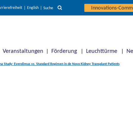
Innovations-Comm
rrierefreiheit
English
Suche
Veranstaltungen
Förderung
Leuchttürme
Ne
a Study: Everolimus vs. Standard Regimen in de Novo Kidney Transplant Patients