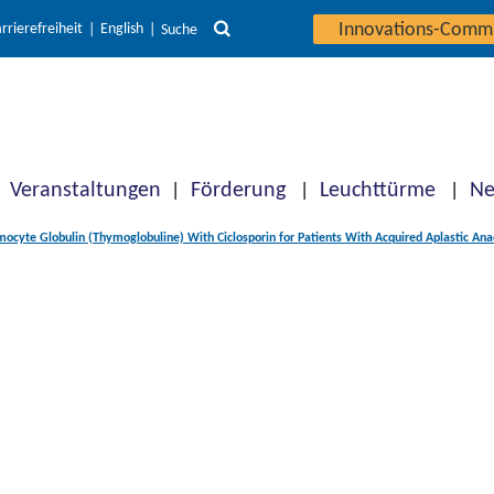
Innovations-Comm
rrierefreiheit
English
Suche
Veranstaltungen
Förderung
Leuchttürme
Ne
mocyte Globulin (Thymoglobuline) With Ciclosporin for Patients With Acquired Aplastic An