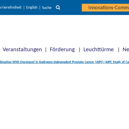
Innovations-Comm
rrierefreiheit
English
Suche
Veranstaltungen
Förderung
Leuchttürme
Ne
ination With Docetaxel in Androgen-Independent Prostate Cancer (AIPC) (AIPC Study of Cal