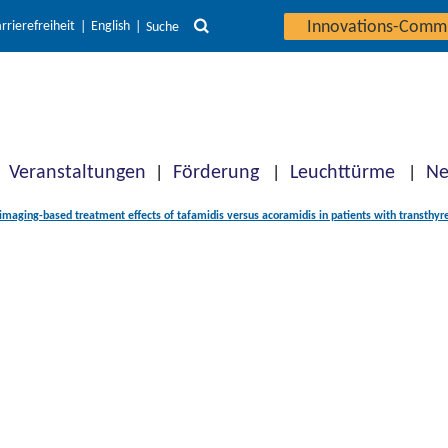
Innovations-Comm
rrierefreiheit
English
Suche
Veranstaltungen
Förderung
Leuchttürme
Ne
imaging-based treatment effects of tafamidis versus acoramidis in patients with transth