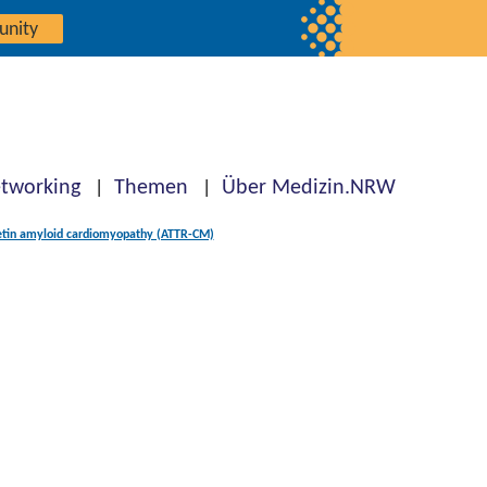
unity
tworking
Themen
Über Medizin.NRW
yretin amyloid cardiomyopathy (ATTR-CM)