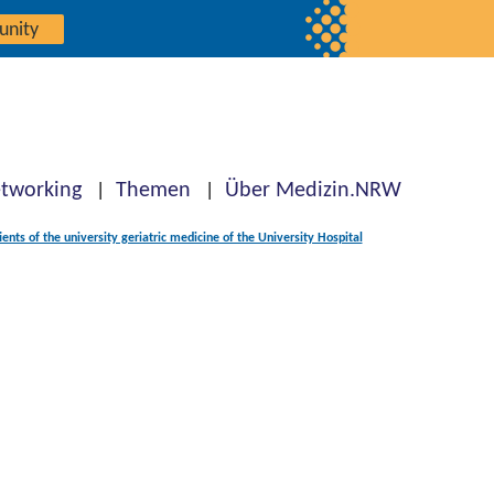
unity
tworking
Themen
Über Medizin.NRW
nts of the university geriatric medicine of the University Hospital