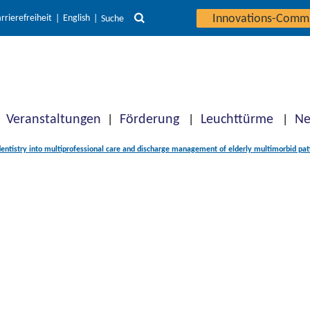
Innovations-Comm
rrierefreiheit
English
Suche
Veranstaltungen
Förderung
Leuchttürme
Ne
dentistry into multiprofessional care and discharge management of elderly multimorbid patie