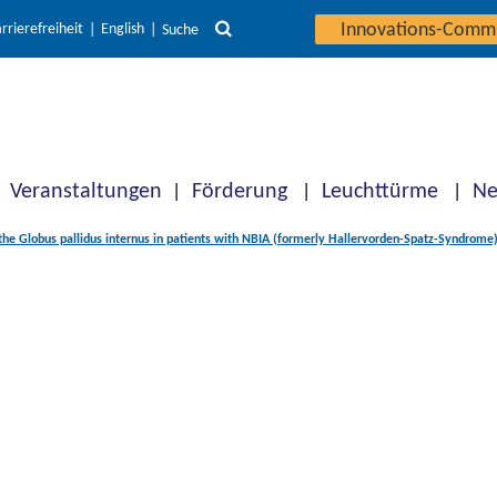
Innovations-Comm
rrierefreiheit
English
Suche
Veranstaltungen
Förderung
Leuchttürme
Ne
the Globus pallidus internus in patients with NBIA (formerly Hallervorden-Spatz-Syndrome)