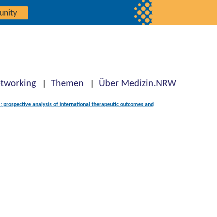
unity
tworking
Themen
Über Medizin.NRW
: prospective analysis of international therapeutic outcomes and