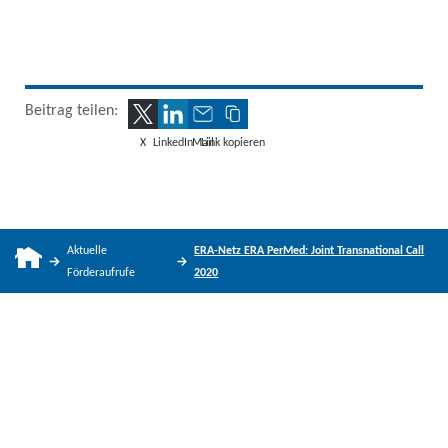
Beitrag teilen:
X
LinkedIn
Mail
Link kopieren
Aktuelle
ERA-Netz ERA PerMed: Joint Transnational Call
Förderaufrufe
2020